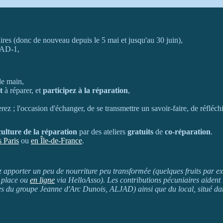
res (donc de nouveau depuis le 5 mai et jusqu'au 30 juin),
JAD-1,
de main,
t
à réparer, et
participez à la réparation
,
ez ; l'occasion d'échanger, de se transmettre un savoir-faire, de réfléchi
culture de la réparation
par des ateliers
gratuits
de
co-réparation
.
s Paris
ou
en Île-de-France
.
uvez apporter un peu de nourriture peu transformée (quelques fruits par
r place ou
en ligne
via HelloAsso). Les contributions pécuniaires aident
res du groupe Jeanne d'Arc Dunois, ALJAD) ainsi que du local, situé da